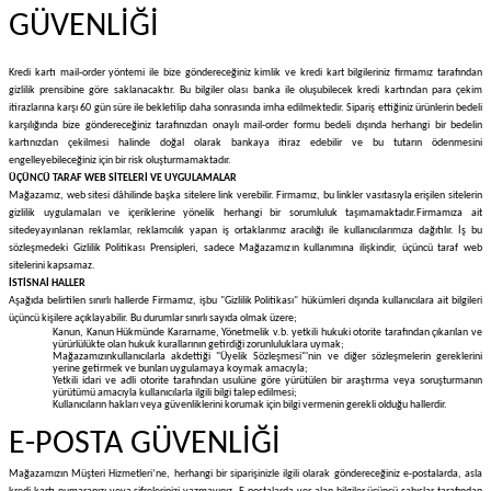
GÜVENLİĞİ
Kredi kartı mail-order yöntemi ile bize göndereceğiniz kimlik ve kredi kart bilgileriniz firmamız tarafından
gizlilik prensibine göre saklanacaktır. Bu bilgiler olası banka ile oluşubilecek kredi kartından para çekim
itirazlarına karşı 60 gün süre ile bekletilip daha sonrasında imha edilmektedir. Sipariş ettiğiniz ürünlerin bedeli
karşılığında bize göndereceğiniz tarafınızdan onaylı mail-order formu bedeli dışında herhangi bir bedelin
kartınızdan çekilmesi halinde doğal olarak bankaya itiraz edebilir ve bu tutarın ödenmesini
engelleyebileceğiniz için bir risk oluşturmamaktadır.
ÜÇÜNCÜ TARAF WEB SİTELERİ VE UYGULAMALAR
Mağazamız, web sitesi dâhilinde başka sitelere link verebilir. Firmamız, bu linkler vasıtasıyla erişilen sitelerin
gizlilik uygulamaları ve içeriklerine yönelik herhangi bir sorumluluk taşımamaktadır.
Firmamıza ait
sitede
yayınlanan reklamlar, reklamcılık yapan iş ortaklarımız aracılığı ile kullanıcılarımıza dağıtılır. İş bu
sözleşmedeki Gizlilik Politikası Prensipleri, sadece Mağazamızın kullanımına ilişkindir, üçüncü taraf web
sitelerini kapsamaz.
İSTİSNAİ HALLER
Aşağıda belirtilen sınırlı hallerde Firmamız, işbu "Gizlilik Politikası" hükümleri dışında kullanıcılara ait bilgileri
üçüncü kişilere açıklayabilir. Bu durumlar sınırlı sayıda olmak üzere;
Kanun, Kanun Hükmünde Kararname, Yönetmelik v.b. yetkili hukuki otorite tarafından çıkarılan ve
yürürlülükte olan hukuk kurallarının getirdiği zorunluluklara uymak;
Mağazamızınkullanıcılarla akdettiği "Üyelik Sözleşmesi"'nin ve diğer sözleşmelerin gereklerini
yerine getirmek ve bunları uygulamaya koymak amacıyla;
Yetkili idari ve adli otorite tarafından usulüne göre yürütülen bir araştırma veya soruşturmanın
yürütümü amacıyla kullanıcılarla ilgili bilgi talep edilmesi;
Kullanıcıların hakları veya güvenliklerini korumak için bilgi vermenin gerekli olduğu hallerdir.
E-POSTA GÜVENLİĞİ
Mağazamızın Müşteri Hizmetleri’ne, herhangi bir siparişinizle ilgili olarak göndereceğiniz e-postalarda, asla