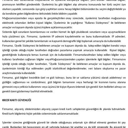
Firmamız bazı dönemlerde müşterilerine ve üyelerine kampanya bilgileri, yeni ürünler hakkında bilgiler,
promosyon teklifleri gönderebilir. Üyelerimiz bu gibi bilgileri alıp almama konusunda her türlü seçimi üye
olurken yapabilir, sonrasında üye girişi yaptıktan sonra hesap bilgileri bölümünden bu seçimi değiştirilebilir ya
da kendisine gelen bilgilendirme iletisindeki linkle bildirim yapabilir.
Mağazamız
üzerinden veya eposta ile gerçekleştirilen onay sürecinde, üyelerimiz tarafından mağazamıza
elektronik ortamdan iletilen kişisel bilgiler, Üyelerimiz ile yaptığımız "Kullanıcı Sözleşmesi" ile belirlenen
amaçlar ve kapsam dışında üçüncü kişilere açıklanmayacaktır.
Sistemle ilgili sorunların tanımlanması ve verilen hizmet ile ilgili çıkabilecek sorunların veya uyuşmazlıkların
hızla çözülmesi için,
Firmamız
, üyelerinin IP adresini kaydetmekte ve bunu kullanmaktadır. IP adresleri,
kullanıcıları genel bir şekilde tanımlamak ve kapsamlı demografik bilgi toplamak amacıyla da kullanılabilir.
Firmamız
, Üyelik Sözleşmesi ile belirlenen amaçlar ve kapsam dışında da, talep edilen bilgileri kendisi veya
işbirliği içinde olduğu kişiler tarafından doğrudan pazarlama yapmak amacıyla kullanabilir. Kişisel bilgiler,
gerektiğinde kullanıcıyla temas kurmak için de kullanılabilir.
Firmamız
tarafından talep edilen bilgiler veya
kullanıcı tarafından sağlanan bilgiler veya
Mağazamız
üzerinden yapılan işlemlerle ilgili bilgiler;
Firmamız
ve
işbirliği içinde olduğu kişiler tarafından, "Üyelik Sözleşmesi" ile belirlenen amaçlar ve kapsam dışında da,
üyelerimizin kimliği ifşa edilmeden çeşitli istatistiksel değerlendirmeler, veri tabanı oluşturma ve pazar
araştırmalarında kullanılabilir.
Firmamız
, gizli bilgileri kesinlikle özel ve gizli tutmayı, bunu bir sır saklama yükümü olarak addetmeyi ve
gizliliğin sağlanması ve sürdürülmesi, gizli bilginin tamamının veya herhangi bir kısmının kamu alanına
girmesini veya yetkisiz kullanımını veya üçüncü bir kişiye ifşasını önlemek için gerekli tüm tedbirleri almayı ve
gerekli özeni göstermeyi taahhüt etmektedir.
KREDİ KARTI GÜVENLİĞİ
Firmamız
, alışveriş sitelerimizden alışveriş yapan kredi kartı sahiplerinin güvenliğini ilk planda tutmaktadır.
Kredi kartı bilgileriniz hiçbir şekilde sistemimizde saklanmamaktadır.
İşlemler sürecine girdiğinizde güvenli bir sitede olduğunuzu anlamak için dikkat etmeniz gereken iki şey
vardır. Bunlardan biri tarayıcınızın en alt satırında bulunan bir anahtar ya da kilit simgesidir. Bu güvenli bir