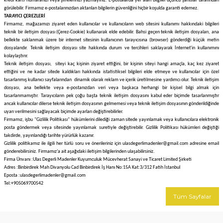
kredi kartı numaranızı veya şifrelerinizi yazmayınız. E-postalarda yer alan bilgiler üçüncü şahıslar tarafından
görülebilir. Firmamız e-postalarınızdan aktarılan bilgilerin güvenliğini hiçbir koşulda garanti edemez.
TARAYICI ÇEREZLERİ
Firmamız, mağazamızı ziyaret eden kullanıcılar ve kullanıcıların web sitesini kullanımı hakkındaki bilgileri
teknik bir iletişim dosyası (Çerez-Cookie) kullanarak elde edebilir. Bahsi geçen teknik iletişim dosyaları, ana
bellekte saklanmak üzere bir internet sitesinin kullanıcının tarayıcısına (browser) gönderdiği küçük metin
dosyalarıdır. Teknik iletişim dosyası site hakkında durum ve tercihleri saklayarak İnternet'in kullanımını
kolaylaştırır.
Teknik iletişim dosyası, siteyi kaç kişinin ziyaret ettiğini, bir kişinin siteyi hangi amaçla, kaç kez ziyaret
ettiğini ve ne kadar sitede kaldıkları hakkında istatistiksel bilgileri elde etmeye ve kullanıcılar için özel
tasarlanmış kullanıcı sayfalarından dinamik olarak reklam ve içerik üretilmesine yardımcı olur. Teknik iletişim
dosyası, ana bellekte veya e-postanızdan veri veya başkaca herhangi bir kişisel bilgi almak için
tasarlanmamıştır. Tarayıcıların pek çoğu başta teknik iletişim dosyasını kabul eder biçimde tasarlanmıştır
ancak kullanıcılar dilerse teknik iletişim dosyasının gelmemesi veya teknik iletişim dosyasının gönderildiğinde
uyarı verilmesini sağlayacak biçimde ayarları değiştirebilirler.
Firmamız, işbu "Gizlilik Politikası" hükümlerini dilediği zaman sitede yayınlamak veya kullanıcılara elektronik
posta göndermek veya sitesinde yayınlamak suretiyle değiştirebilir. Gizlilik Politikası hükümleri değiştiği
takdirde, yayınlandığı tarihte yürürlük kazanır.
Gizlilik politikamız ile ilgili her türlü soru ve önerileriniz için ulasdegerlimadenler@gmail.com
adresine email
gönderebilirsiniz. Firmamız’a ait aşağıdaki iletişim bilgilerinden ulaşabilirsiniz.
Firma Ünvanı :Ulas Degerli Madenler Kuyumculuk Mücevherat Sanayi ve Ticaret Limited Şirketi
Adres :Binbirdirek Mah Divanyolu Cad Binbirdirek İş Hanı No:15A Kat:3/312 Fatih İstanbul
Eposta :ulasdegerlimadenler@gmail.com
Tel:+905069700542
Tüm Sayfalar