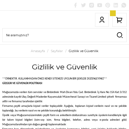
Anasayfa
Sayfalar
Gizlilik ve Güvenlik
Gizlilik ve Güvenlik
**ÖRNEKTİR. KULLANMADAN ÖNCE KENDİ SİTENİZE UYGUN BİR ŞEKİLDE DÜZENLEYİNİZ**
GİZLİLİK VE GÜVENLİK POLİTİKASI
Mağazamızda verilen tüm servisler ve
Binbirdirek Mah Divan Yolu Cad. Binbirdirek İş Hanı No:15A Kat:3/312
adresinde kayıtlı Ulaş Değerli Madenler Kuyumculuk Mücevherat Sanayi ve Ticaret Limited şirketi
firmamıza
aittir ve firmamız tarafından işletilir.
Firmamız,
çeşitli amaçlarla kişisel veriler toplayabilir. Aşağıda, toplanan kişisel verilerin nasıl ve ne şekilde
toplandığı, bu verilerin nasıl ve ne şekilde korunduğu belirtilmiştir.
Üyelik veya
Mağazamız
üzerindeki çeşitli form ve anketlerin doldurulması suretiyle üyelerin kendileriyle ilgili
bir takım kişisel bilgileri (isim-soy isim, firma bilgileri, telefon, adres veya e-posta adresleri gibi)
Mağazamız
tarafından işin doğası gereği toplanmaktadır.