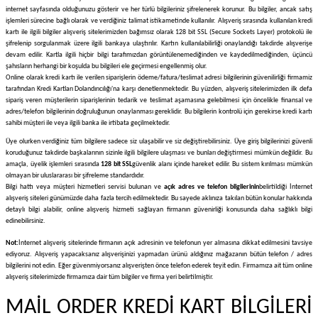
internet sayfasında olduğunuzu gösterir ve her türlü bilgileriniz şifrelenerek korunur. Bu bilgiler, ancak satış
işlemleri sürecine bağlı olarak ve verdiğiniz talimat istikametinde kullanılır. Alışveriş sırasında kullanılan kredi
kartı ile ilgili bilgiler alışveriş sitelerimizden bağımsız olarak 128 bit SSL (Secure Sockets Layer) protokolü ile
şifrelenip sorgulanmak üzere ilgili bankaya ulaştırılır. Kartın kullanılabilirliği onaylandığı takdirde alışverişe
devam edilir. Kartla ilgili hiçbir bilgi tarafımızdan görüntülenemediğinden ve kaydedilmediğinden, üçüncü
şahısların herhangi bir koşulda bu bilgileri ele geçirmesi engellenmiş olur.
Online olarak kredi kartı ile verilen siparişlerin ödeme/fatura/teslimat adresi bilgilerinin güvenilirliği firmamiz
tarafından Kredi Kartları Dolandırıcılığı'na karşı denetlenmektedir. Bu yüzden, alışveriş sitelerimizden ilk defa
sipariş veren müşterilerin siparişlerinin tedarik ve teslimat aşamasına gelebilmesi için öncelikle finansal ve
adres/telefon bilgilerinin doğruluğunun onaylanması gereklidir. Bu bilgilerin kontrolü için gerekirse kredi kartı
sahibi müşteri ile veya ilgili banka ile irtibata geçilmektedir.
Üye olurken verdiğiniz tüm bilgilere sadece siz ulaşabilir ve siz değiştirebilirsiniz. Üye giriş bilgilerinizi güvenli
koruduğunuz takdirde başkalarının sizinle ilgili bilgilere ulaşması ve bunları değiştirmesi mümkün değildir. Bu
amaçla, üyelik işlemleri sırasında
128 bit SSL
güvenlik alanı içinde hareket edilir. Bu sistem kırılması mümkün
olmayan bir uluslararası bir şifreleme standardıdır.
Bilgi hattı veya müşteri hizmetleri servisi bulunan ve
açık adres ve telefon bilgilerinin
belirtildiği İnternet
alışveriş siteleri günümüzde daha fazla tercih edilmektedir. Bu sayede aklınıza takılan bütün konular hakkında
detaylı bilgi alabilir, online alışveriş hizmeti sağlayan firmanın güvenirliği konusunda daha sağlıklı bilgi
edinebilirsiniz.
Not:
İnternet alışveriş sitelerinde firmanın açık adresinin ve telefonun yer almasına dikkat edilmesini tavsiye
ediyoruz. Alışveriş yapacaksanız alışverişinizi yapmadan ürünü aldığınız mağazanın bütün telefon / adres
bilgilerini not edin. Eğer güvenmiyorsanız alışverişten önce telefon ederek teyit edin. Firmamıza ait tüm online
alışveriş sitelerimizde firmamıza dair tüm bilgiler ve firma yeri belirtilmiştir.
MAİL ORDER KREDİ KART BİLGİLERİ