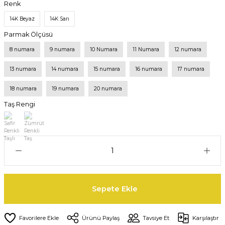
Renk
14K Beyaz
14K Sarı
Parmak Ölçüsü
8 numara
9 numara
10 Numara
11 Numara
12 numara
13 numara
14 numara
15 numara
16 numara
17 numara
18 numara
19 numara
20 numara
Taş Rengi
Sepete Ekle
Ürünü Paylaş
Tavsiye Et
Karşılaştır