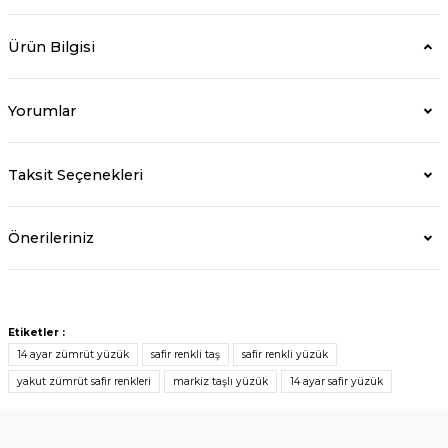
Ürün Bilgisi
Yorumlar
Taksit Seçenekleri
Önerileriniz
Etiketler :
14 ayar zümrüt yüzük
safir renkli taş
safir renkli yüzük
yakut zümrüt safir renkleri
markiz taşlı yüzük
14 ayar safir yüzük