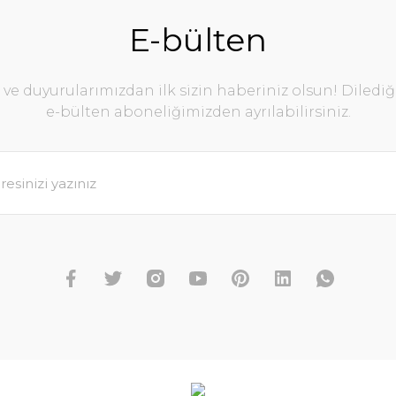
E-bülten
e duyurularımızdan ilk sizin haberiniz olsun! Diledi
e-bülten aboneliğimizden ayrılabilirsiniz.