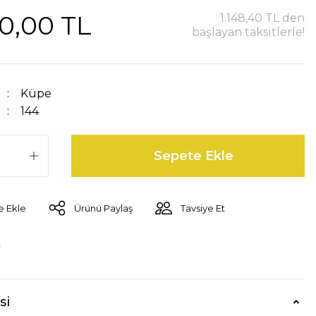
0,00 TL
1.148,40 TL den
başlayan taksitlerle!
Küpe
144
Sepete Ekle
Ürünü Paylaş
Tavsiye Et
r
si