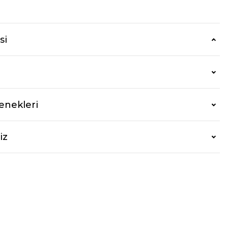
r
si
enekleri
iz