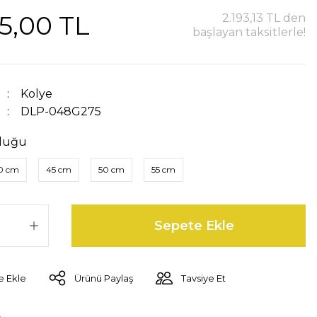
5,00 TL
2.193,13 TL den
başlayan taksitlerle!
Kolye
DLP-048G275
luğu
0 cm
45 cm
50 cm
55 cm
Sepete Ekle
Ürünü Paylaş
Tavsiye Et