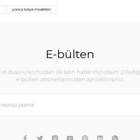
u
yonca kolye modelleri
E-bülten
e duyurularımızdan ilk sizin haberiniz olsun! Diledi
e-bülten aboneliğimizden ayrılabilirsiniz.