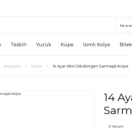
e
Tesbih
Yüzük
Küpe
İsimli Kolye
Bilek
Anasayfa
Kolye
14 Ayar Altın Dikdörtgen Sarmaşık Kolye
14 Ay
Sarm
0 Yorum