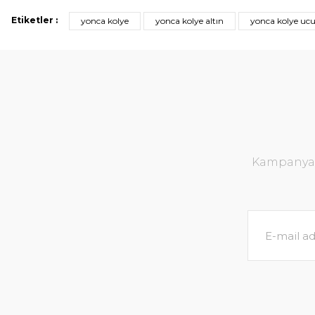
Etiketler :
yonca kolye
yonca kolye altın
yonca kolye uc
Kampanya v