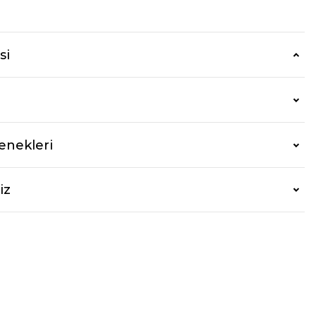
r
si
enekleri
iz