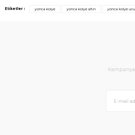
Etiketler :
yonca kolye
yonca kolye altın
yonca kolye uc
Kampanya v