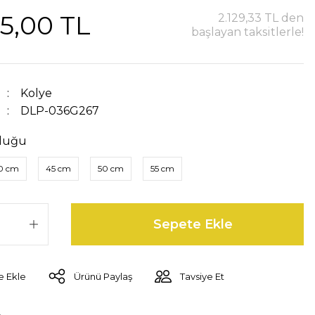
5,00 TL
2.129,33 TL den
başlayan taksitlerle!
Kolye
DLP-036G267
luğu
0 cm
45 cm
50 cm
55 cm
Sepete Ekle
Ürünü Paylaş
Tavsiye Et