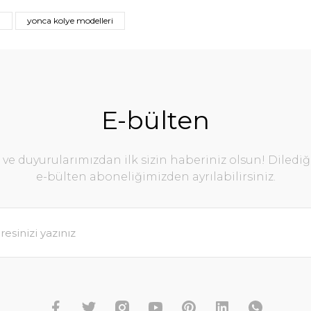
u
yonca kolye modelleri
E-bülten
e duyurularımızdan ilk sizin haberiniz olsun! Diledi
e-bülten aboneliğimizden ayrılabilirsiniz.