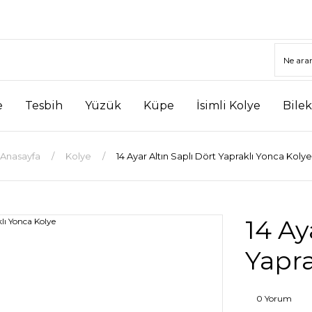
e
Tesbih
Yüzük
Küpe
İsimli Kolye
Bilek
Anasayfa
Kolye
14 Ayar Altın Saplı Dört Yapraklı Yonca Kolye
14 Ay
Yapra
0 Yorum