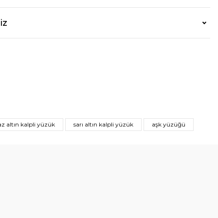
iz
z altın kalpli yüzük
sarı altın kalpli yüzük
aşk yüzüğü