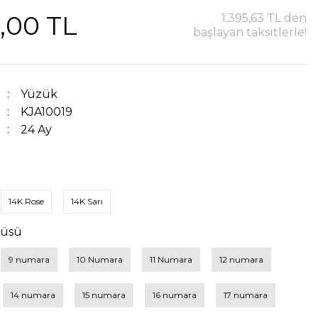
5,00 TL
1.395,63 TL den
başlayan taksitlerle!
Yüzük
KJA10019
24 Ay
14K Rose
14K Sarı
çüsü
9 numara
10 Numara
11 Numara
12 numara
14 numara
15 numara
16 numara
17 numara