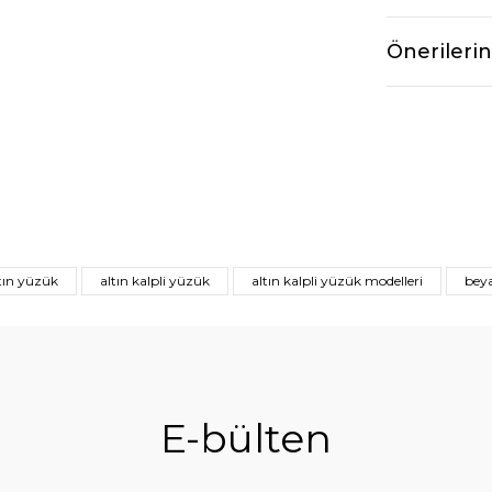
Önerilerin
tın yüzük
altın kalpli yüzük
altın kalpli yüzük modelleri
beya
E-bülten