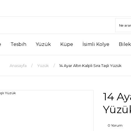
e
Tesbih
Yüzük
Küpe
İsimli Kolye
Bilek
Anasayfa
Yüzük
14 Ayar Altın Kalpli Sıra Taşlı Yüzük
14 Aya
Yüzü
0 Yorum