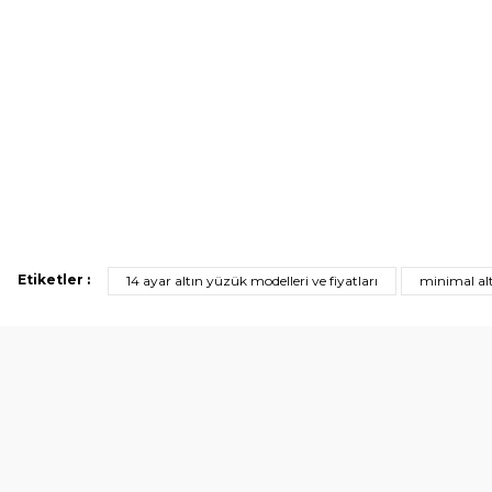
Etiketler :
14 ayar altın yüzük modelleri ve fiyatları
minimal al