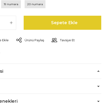
19 numara
20 numara
Sepete Ekle
Ürünü Paylaş
Tavsiye Et
r
si
enekleri