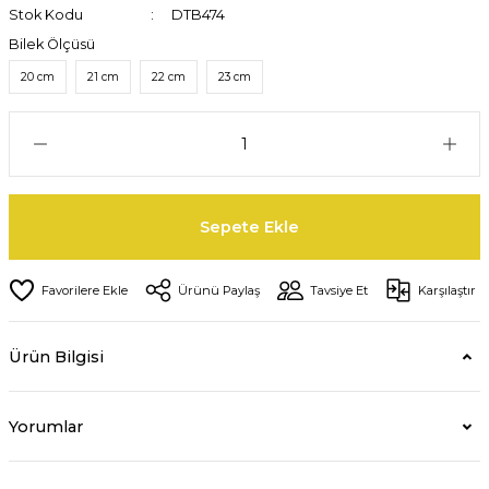
Stok Kodu
DTB474
Bilek Ölçüsü
20 cm
21 cm
22 cm
23 cm
Sepete Ekle
Ürünü Paylaş
Tavsiye Et
Karşılaştır
Ürün Bilgisi
Yorumlar