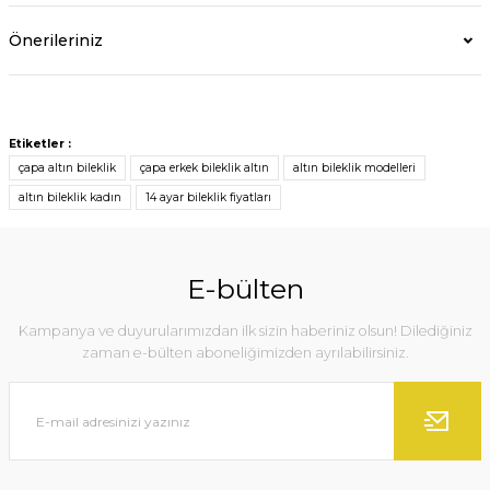
Önerileriniz
Etiketler :
çapa altın bileklik
çapa erkek bileklik altın
altın bileklik modelleri
altın bileklik kadın
14 ayar bileklik fiyatları
E-bülten
Kampanya ve duyurularımızdan ilk sizin haberiniz olsun! Dilediğiniz
zaman e-bülten aboneliğimizden ayrılabilirsiniz.