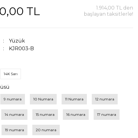
0,00 TL
1.914,00 TL den
başlayan taksitlerle!
Yüzük
KJR003-B
14K Sarı
çüsü
9 numara
10 Numara
11 Numara
12 numara
14 numara
15 numara
16 numara
17 numara
19 numara
20 numara