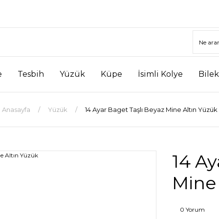
e
Tesbih
Yüzük
Küpe
İsimli Kolye
Bilek
Anasayfa
Yüzük
14 Ayar Baget Taşlı Beyaz Mine Altın Yüzük
14 Ay
Mine 
0 Yorum