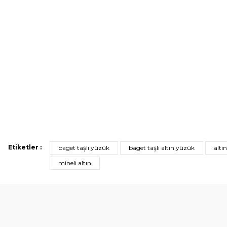
Etiketler :
baget taşlı yüzük
baget taşlı altın yüzük
altı
mineli altın