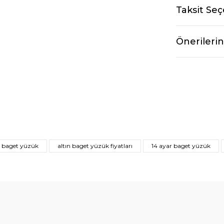
Taksit Seç
Önerilerin
n baget yüzük
altın baget yüzük fiyatları
14 ayar baget yüzük