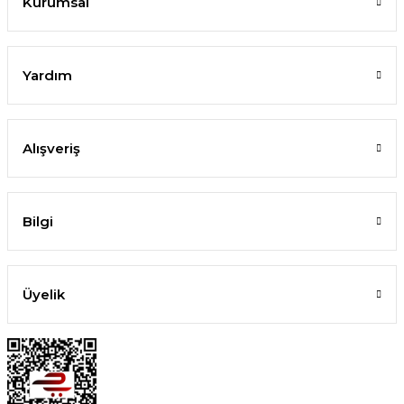
Kurumsal
Yardım
Alışveriş
Bilgi
14 Ayar Altın Yaşam Çiçeği Bileklik
Üyelik
17.250,00 TL
SEPETE EKLE