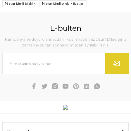
14 ayar isimli bileklik
14 ayar isimli bileklik fiyatları
E-bülten
Kampanya ve duyurularımızdan ilk sizin haberiniz olsun! Dilediğiniz
zaman e-bülten aboneliğimizden ayrılabilirsiniz.
14 Ayar Altın Sonsuzluk Bileklik
9.750,00 TL
SEPETE EKLE
YENİ