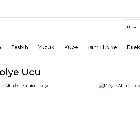
e
Tesbih
Yüzük
Küpe
İsimli Kolye
Bilek
Kolye Ucu