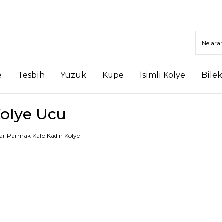
e
Tesbih
Yüzük
Küpe
İsimli Kolye
Bilek
Kolye Ucu