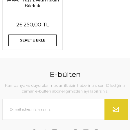
14 Ayar Taşsız Altın Kadın
Bileklik
26.250,00 TL
SEPETE EKLE
E-bülten
Kampanya ve duyurularımızdan ilk sizin haberiniz olsun! Dilediğiniz
zaman e-bülten aboneliğimizden ayrılabilirsiniz.