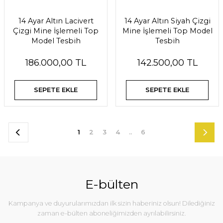
14 Ayar Altın Lacivert
14 Ayar Altın Siyah Çizgi
Çizgi Mine İşlemeli Top
Mine İşlemeli Top Model
Model Tesbih
Tesbih
186.000,00 TL
142.500,00 TL
SEPETE EKLE
SEPETE EKLE
1
2
3
4
..
6
E-bülten
Kampanya ve duyurularımızdan ilk sizin haberiniz olsun! Dilediğiniz
zaman e-bülten aboneliğimizden ayrılabilirsiniz.