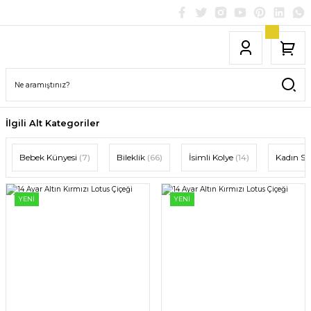
İlgili Alt Kategoriler
Bebek Künyesi
(7)
Bileklik
(66)
İsimli Kolye
(14)
Kadın Se
YENİ
YENİ