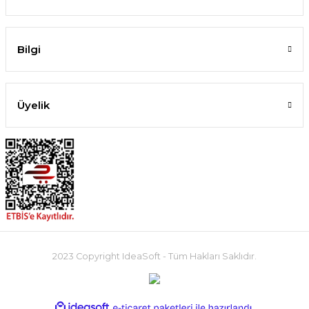
Bilgi
Üyelik
2023 Copyright IdeaSoft - Tüm Hakları Saklıdır.
ideasoft
ile
e-